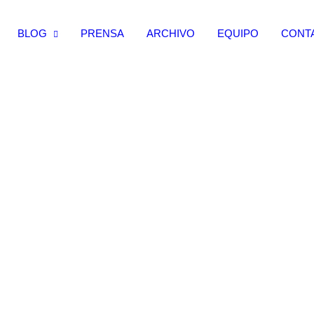
BLOG
PRENSA
ARCHIVO
EQUIPO
CONT
Refugiados
El activismo social día a día.