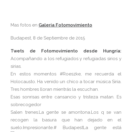
Mas fotos en
Galeria Fotomovimiento
Budapest, 8 de Septiembre de 2015
Twets de Fotomovimiento desde Hungría:
Acompañando a los refugiados y refugiadas sirios y
sirias.
En estos momentos ‪#‎Roeszke‬, me recuerda el
Holocausto. Ha venido un chico a tocar música Siria.
Tres hombres lloran mientrás la escuchan.
Esas sonrisas entre cansancio y tristeza matan. Es
sobrecogedor
Salen trenes.La gente se amontona.Los q se van
recogen la basura que han dejado en el
suelo.Impresionante.# Budapest
La gente está