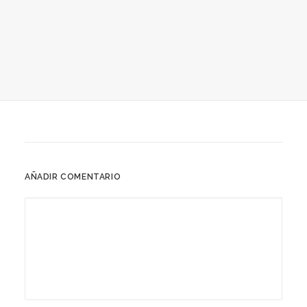
18 octubre, 2016
Presentación Fotomovimiento
AÑADIR COMENTARIO