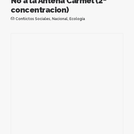
No a la Antena Carmel (2ª
concentracion)
Conflictos Sociales
,
Nacional
,
Ecología