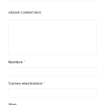
AÑADIR COMENTARIO
15 diciembre, 2018
Justicia Pedro Alvarez
Nombre
*
Correo electrónico
*
Web