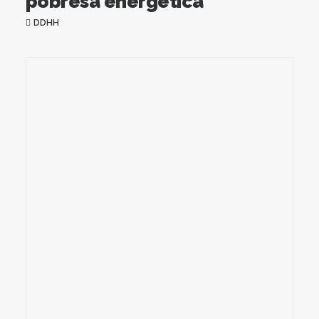
pobresa energètica
DDHH