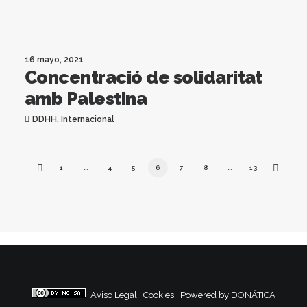
16 mayo, 2021
Concentració de solidaritat
amb Palestina
DDHH
,
Internacional
1
…
4
5
6
7
8
…
13
Aviso Legal
|
Cookies
|
Powered by DONÁTICA