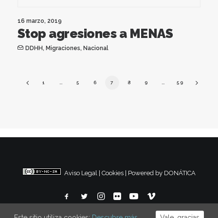
16 marzo, 2019
Stop agresiones a MENAS
DDHH
,
Migraciones
,
Nacional
1
…
5
6
7
8
9
…
59
Aviso Legal
|
Cookies
|
Powered by DONÁTICA
Este sitio utiliza cookies:
Descubre más.
Vale, gracias