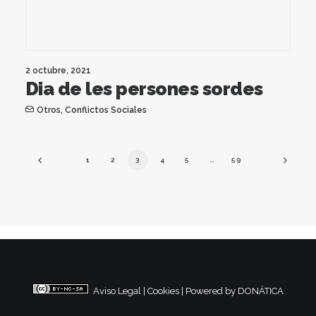
2 octubre, 2021
Dia de les persones sordes
Otros
,
Conflictos Sociales
1
2
3
4
5
…
59
Aviso Legal
|
Cookies
|
Powered by DONÁTICA