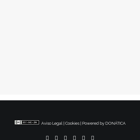
15 enero, 2014
Acción sanidad en Tarragona
Conflictos Sociales
,
Nacional
1
2
3
4
5
6
…
8
Aviso Legal
|
Cookies
|
Powered by DONÁTICA