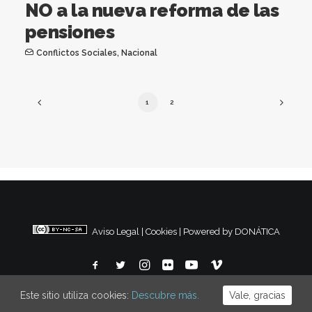
NO a la nueva reforma de las
pensiones
Conflictos Sociales
,
Nacional
1
2
Aviso Legal
|
Cookies
|
Powered by DONÁTICA
Este sitio utiliza cookies:
Descubre más.
Vale, gracias