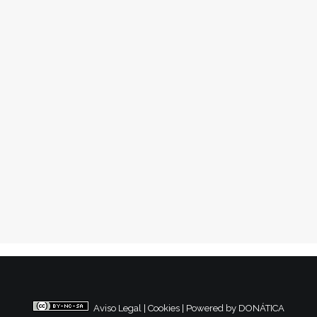
11 enero, 2014
#ElSegleXX és del Barri
Conflictos Sociales
,
Nacional
1
…
3
4
5
6
7
Aviso Legal
|
Cookies
|
Powered by DONÁTICA