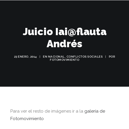
Juicio Iai@flauta
Andrés
23 ENERO, 2014
|
EN
NACIONAL
,
CONFLICTOS SOCIALES
|
POR
FOTOMOVIMIENTO
Buscar
Para ver el resto de imágenes ir a la
galería de
Fotomovimiento