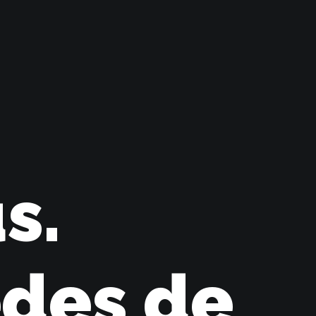
s.
edes de