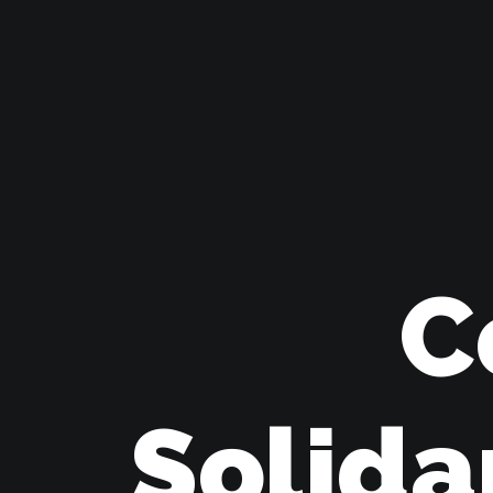
C
Solida