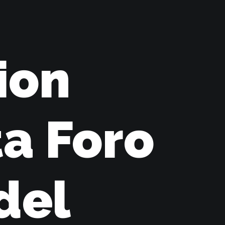
ion
a Foro
del