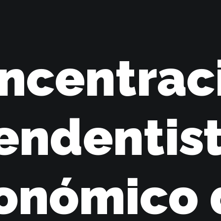
ncentrac
endentist
onómico 