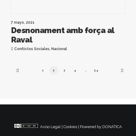
7 mayo, 2021
Desnonament amb força al
Raval
Conflictos Sociales
,
Nacional
1
2
3
4
…
54
Aviso Legal
|
Cookies
|
Powered by DONÁTICA