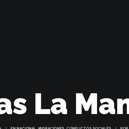
as La Ma
5
|
EN
NACIONAL
,
MIGRACIONES
,
CONFLICTOS SOCIALES
|
PO