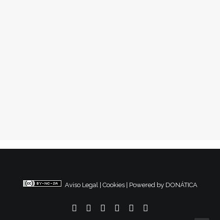
1 agosto, 2016
Mercadillo Rebelde
Conflictos Sociales
,
Nacional
1
2
3
4
Aviso Legal
|
Cookies
|
Powered by DONÁTICA