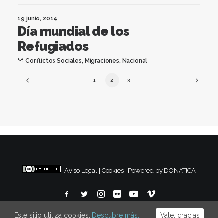
19 junio, 2014
Día mundial de los
Refugiados
Conflictos Sociales
,
Migraciones
,
Nacional
1
2
3
Aviso Legal
|
Cookies
|
Powered by DONÁTICA
Este sitio utiliza cookies:
Descubre más.
Vale, gracias