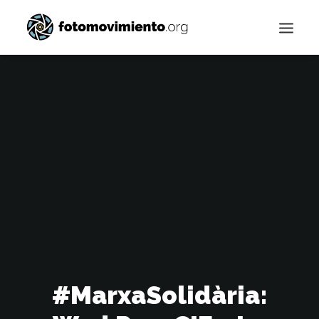
Buscar
#MarxaSolidària: