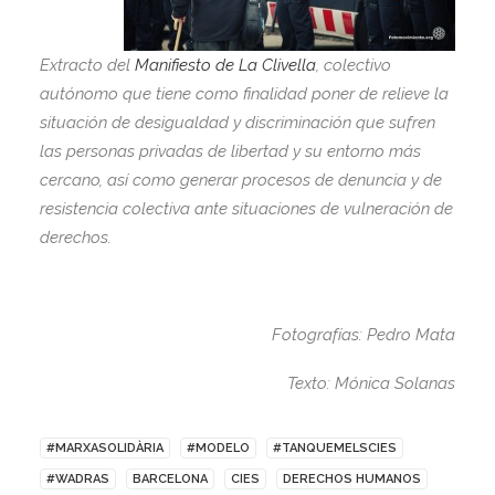
Extracto del
Manifiesto de La Clivella
, colectivo
autónomo que tiene como finalidad poner de relieve la
situación de desigualdad y discriminación que sufren
las personas privadas de libertad y su entorno más
cercano, así como generar procesos de denuncia y de
resistencia colectiva ante situaciones de vulneración de
derechos.
Fotografías: Pedro Mata
Texto: Mónica Solanas
#MARXASOLIDÀRIA
#MODELO
#TANQUEMELSCIES
#WADRAS
BARCELONA
CIES
DERECHOS HUMANOS