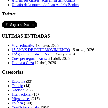
Aturem les classes, activem la democràcia
Un año de la muerte de Juan Andrés Benítez
Twitter
ÚLTIMAS ENTRADAS
Vaga educativa
18 mayo, 2026
15 ANYS DE FOTOMOVIMIENTO
15 mayo, 2026
L’Àgora es queda al Raval
13 mayo, 2026
Cues per reguralitzar-se
21 abril, 2026
Flotilla a Gaza
12 abril, 2026
Categorías
Ecología
(33)
Trabajo
(14)
Nacional
(922)
Internacional
(157)
Migraciones
(215)
Política
(140)
Conflictos sociales
(704)