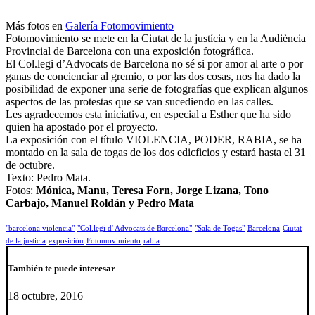
Más fotos en
Galería Fotomovimiento
Fotomovimiento se mete en la Ciutat de la justícia y en la Audiència
Provincial de Barcelona con una exposición fotográfica.
El Col.legi d’Advocats de Barcelona no sé si por amor al arte o por
ganas de concienciar al gremio, o por las dos cosas, nos ha dado la
posibilidad de exponer una serie de fotografías que explican algunos
aspectos de las protestas que se van sucediendo en las calles.
Les agradecemos esta iniciativa, en especial a Esther que ha sido
quien ha apostado por el proyecto.
La exposición con el título VIOLENCIA, PODER, RABIA, se ha
montado en la sala de togas de los dos edicficios y estará hasta el 31
de octubre.
Texto: Pedro Mata.
Fotos:
Mónica, Manu, Teresa Forn, Jorge Lizana, Tono
Carbajo, Manuel Roldán y Pedro Mata
"barcelona violencia"
"Col.legi d' Advocats de Barcelona"
"Sala de Togas"
Barcelona
Ciutat
de la justicia
exposición
Fotomovimiento
rabia
También te puede interesar
18 octubre, 2016