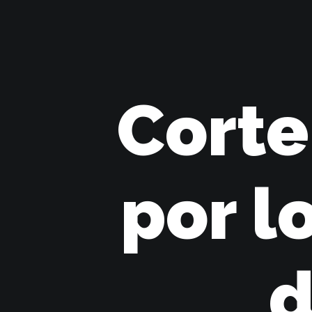
Corte
por l
d