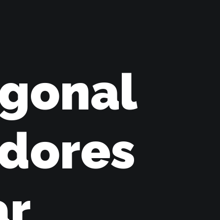
agonal
adores
ar