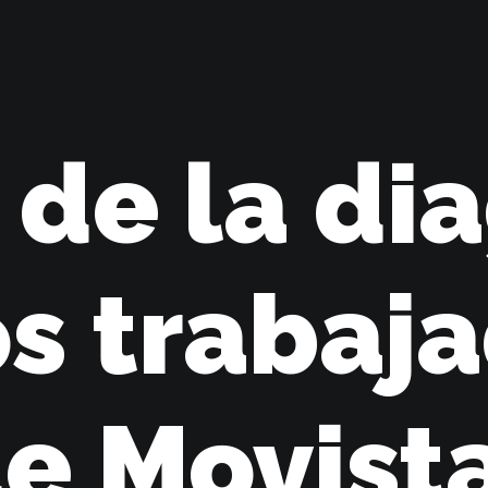
 de la di
os trabaj
e Movist