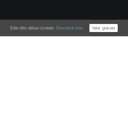
Este sitio utiliza cookies:
Descubre más.
Vale, gracias
a de Fotomovimiento
l,.
ta de Barcelona ha convocado una jornada de huelga para su
construcció. Enconstrucció considera que la plantilla directa
que se vive en el seno de la multinacional. No solo Telefónica 
 para vulnerar el derecho a huelga sino que las condic
rcuten negativamente tanto en las condiciones laborales e
ctor. Exigen que las condiciones del personal subcontratado
a.