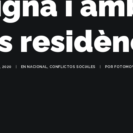
igna i am
es residèn
, 2020
|
EN
NACIONAL
,
CONFLICTOS SOCIALES
|
POR
FOTOMOV