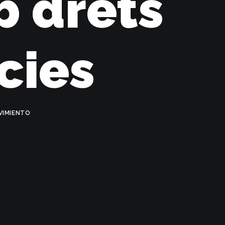
b drets
cies
IMIENTO