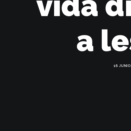
vida d
a l
16 JUNIO