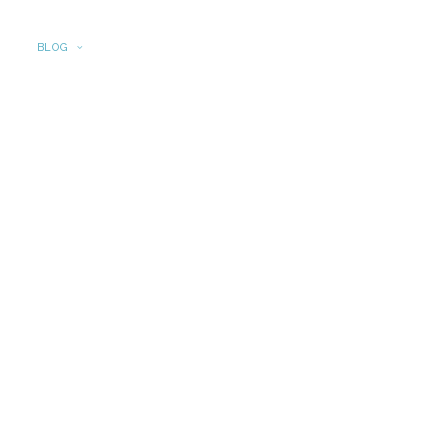
O
BLOG
PRENSA
ARCHIVO
EQUIPO
CONTACTO