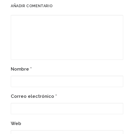
AÑADIR COMENTARIO
14 junio, 2018
Presentación Informe Frontera Sur
2018
Nombre
*
Correo electrónico
*
Web