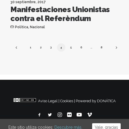
30 septiembre, 2017
Manifestaciones Unionistas
contra el Referèndum
Política
,
Nacional
1
2
3
4
5
6
…
8
Aviso Legal
|
Cookies
|
Powered by DONÁTICA
Este sitio utiliza cookies:
Descubre más.
Vale, gracias