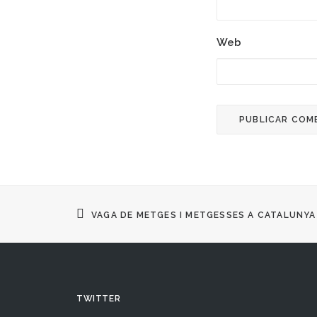
Web
17 febrero, 2018
Contra L’especulació
VAGA DE METGES I METGESSES A CATALUNYA
TWITTER