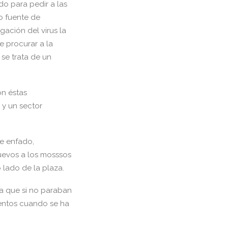
do para pedir a las
mo fuente de
ación del virus la
e procurar a la
 se trata de un
on éstas
 y un sector
de enfado,
uevos a los mosssos
 lado de la plaza.
a que si no paraban
ientos cuando se ha