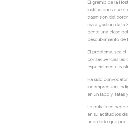
El gremio de la Hos
instituciones que no
trasmisión del coro
mala gestión de la 
gente una clase polí
descubrimiento de 
El problema, sea el 
consecuencias las q
especialmente casti
Ha sido convocatori
incomprensión, indi
en un lado y latas y
La policía en negoc
en su actitud los d
acordado que pudies