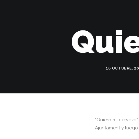
I
Quie
16 OCTUBRE, 2
“Quiero mi cerveza”
Ajuntament y luego f