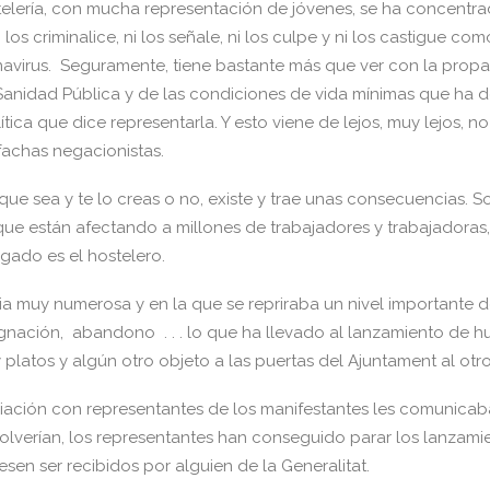
telería, con mucha representación de jóvenes, se ha concentra
 los criminalice, ni los señale, ni los culpe y ni los castigue co
navirus. Seguramente, tiene bastante más que ver con la propag
Sanidad Pública y de las condiciones de vida mínimas que ha d
tica que dice representarla. Y esto viene de lejos, muy lejos, no
fachas negacionistas.
que sea y te lo creas o no, existe y trae unas consecuencias. S
ue están afectando a millones de trabajadores y trabajadoras,
gado es el hostelero.
a muy numerosa y en la que se repriraba un nivel importante 
gnación, abandono . . . lo que ha llevado al lanzamiento de h
 platos y algún otro objeto a las puertas del Ajuntament al otro
iación con representantes de los manifestantes les comunicab
isolverían, los representantes han conseguido parar los lanzam
en ser recibidos por alguien de la Generalitat.