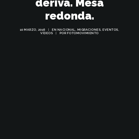
deriva. Mesa
redonda.
10 MARZO, 2016
|
EN
NACIONAL
,
MIGRACIONES
,
EVENTOS
,
VÍDEOS
|
POR
FOTOMOVIMIENTO