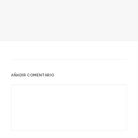
AÑADIR COMENTARIO
15 diciembre, 2018
Justicia Pedro Alvarez