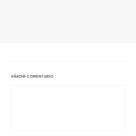
AÑADIR COMENTARIO
26 octubre, 2019
Manifestació 26-O Llibertat