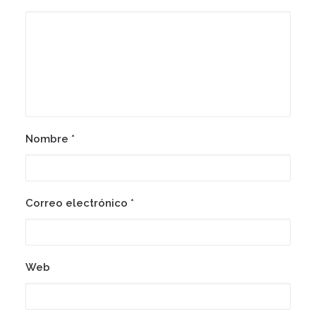
4 enero, 2026
Concentració Contra La
Intervenció Dels EUA A Veneçuela
Nombre
*
Correo electrónico
*
Web