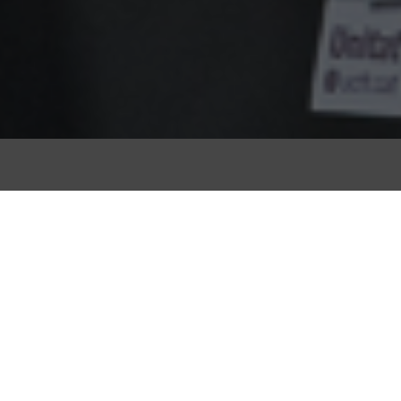
Unitat Contra el Fei
ciutats de Cataluny
centenars de person
Fotos:
Xavi Ariza