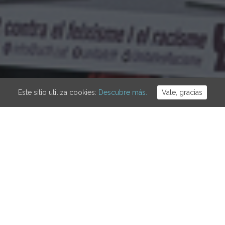
Este sitio utiliza cookies:
Descubre más.
Vale, gracias
xisme i el Racisme ha cridat a la protesta a les diferents places d
a contra l’entrada de Vox al Parlament. A la plaça Sant Jaume 
es s’han concentrat per demanar un parlament sense ultres.