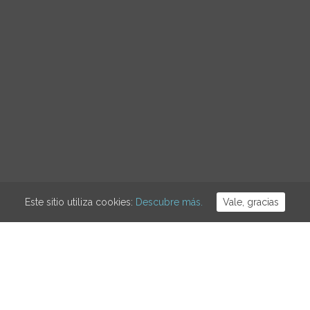
Este sitio utiliza cookies:
Descubre más.
Vale, gracias
GRACIONES
POLÍTICA
CONFLICTOS SOCIALES
DDHH
EVENTOS