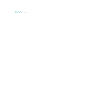
NICIO
BLOG
PRENSA
ARCHIVO
EQUIPO
CONTACTO