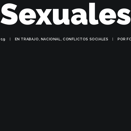
Sexuales
019
|
EN
TRABAJO
,
NACIONAL
,
CONFLICTOS SOCIALES
|
POR
F