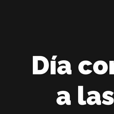
Día co
a la