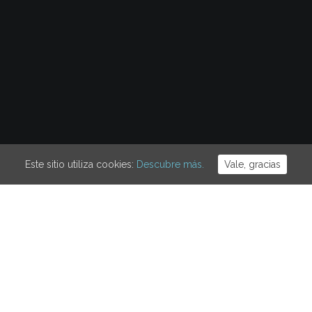
Este sitio utiliza cookies:
Descubre más.
Vale, gracias
e de 2019, prostitutas y otras vecinas del Raval han tenido un 
xuales que subren violencia. También ha sido un día de protest
instituciones. En un ambiente festivo lo han hecho, en la plaza 
 » Un violador en tu camino» el himno contra el patriarcado qu