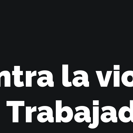
ntra la vi
s Trabaja