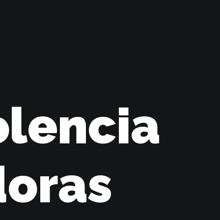
olencia
doras