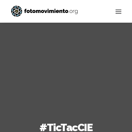
Buscar
‪#‎TicTacCIE‬