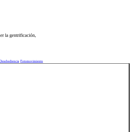
r la gentrificación,
Desobediencia
Fotomovimiento