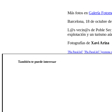
Más fotos en
Galería Fotom
Barcelona, 18 de octubre d
L@s vecin@s de Poble Sec han
explotación y un turismo aú
Fotografías de
Xavi Ariza
"Pla Paral.lel"
"Pla Paral.lel" "protest
También te puede interesar