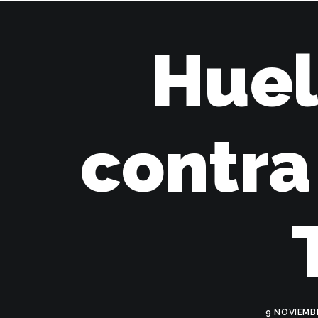
I
Huel
contra
9 NOVIEMB