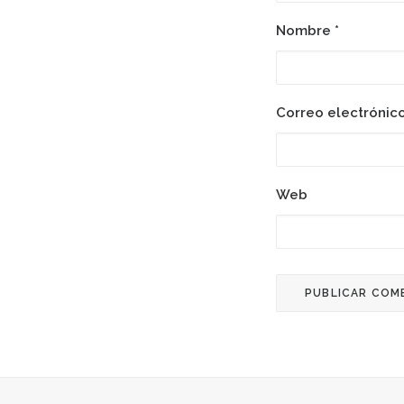
Nombre
*
Correo electrónic
Web
24 noviembre, 2012
Día 20. Huelga De Hambre De Telef