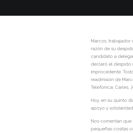
Marcos, trabajador
razón de su despido
candidato a delegad
declaró el despido 
improcedente. Todos
readmisión de Marco
Telefónica: Carles,
Hoy, en su quinto d
apoyo y solidaridad,
Nos comentan que e
pequeñas cositas c