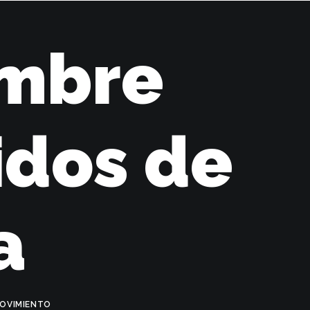
ambre
idos de
a
OVIMIENTO