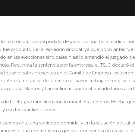
 de Telefónica, fue despedido después de una baja médica, au
 fue producto de la represión sindical, ya que poco antes fue
o en las elecciones sindicales. Y así lo entendió el juzgado de 
nulo. Recurrida la sentencia por la empresa, el TSJC declaró e
 los sindicatos presentes en el Comité de Empresa exigieron a
s. Ante la negativa de la empresa, varios trabajadores y sindic
 Josep, José, Marcos y Laurentino iniciaron el pasado lunes una
ía de huelga, se muestran con la moral alta, enteros. Mucha gen
 y eso les mantiene firmes.
stamos ante una sociedad dormida, y en la situación actual t
omo esta, que contribuyan a generar conciencia de clase; la 