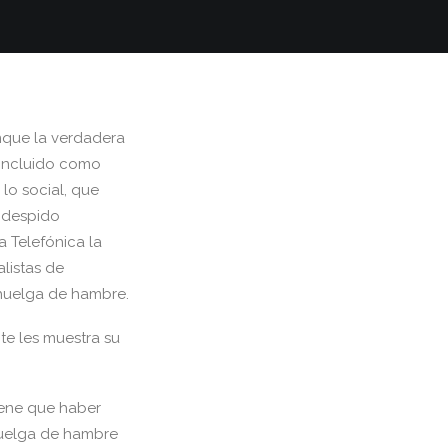
nque la verdadera
 incluido como
lo social, que
l despido
 Telefónica la
alistas de
 huelga de hambre.
te les muestra su
iene que haber
huelga de hambre