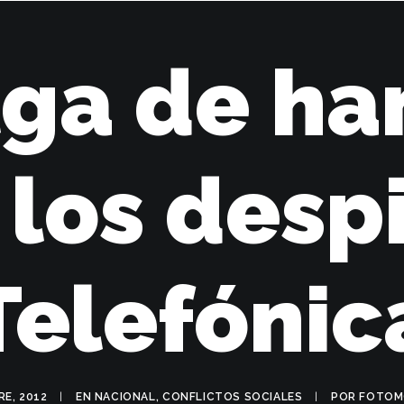
NICIO
BLOG
PRENSA
ARCHIVO
EQUIPO
CONTACTO
ga de h
 los desp
Telefónic
RE, 2012
|
EN
NACIONAL
,
CONFLICTOS SOCIALES
|
POR
FOTOM