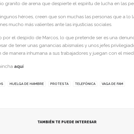
 granito de arena que despierte el espíritu de lucha en las pe
ngunos héroes, creen que son muchas las personas que a lo la
es mucho más valientes ante las injusticias sociales.
o por el despido de Marcos, lo que pretende ser es una denun
esar de tener unas ganancias abismales y unos jefes privilegia
n de manera inhumana a sus trabajadores y juegan con el miedo 
 pincha
aquí
OS
HUELGA DE HAMBRE
PROTESTA
TELEFÓNICA
VAGA DE FAM
TAMBIÉN TE PUEDE INTERESAR