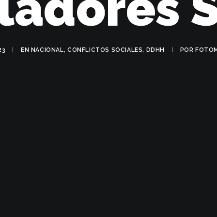
ladores 
23
|
EN
NACIONAL
,
CONFLICTOS SOCIALES
,
DDHH
|
POR
FOTOM