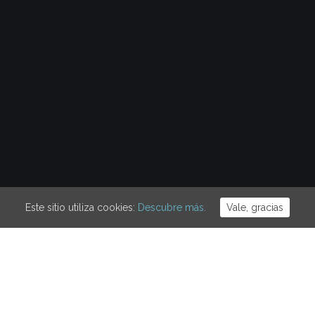
Este sitio utiliza cookies:
Descubre más.
Vale, gracias
alle Robadors de Barcelona del Día Internacional de las Traba
nio, celebramos el Día Internacional de las Putas. Ese mismo día,