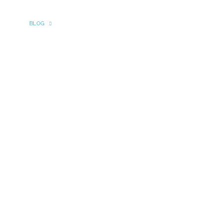
NICIO
BLOG
PRENSA
ARCHIVO
EQUIPO
CONTACTO