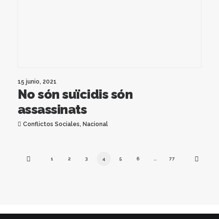
15 junio, 2021
No són suïcidis són
assassinats
Conflictos Sociales
,
Nacional
1
2
3
4
5
6
…
77