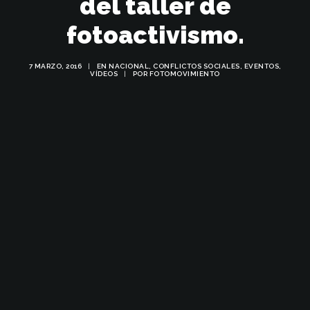
del taller de
fotoactivismo.
7 MARZO, 2016
|
EN
NACIONAL
,
CONFLICTOS SOCIALES
,
EVENTOS
,
VÍDEOS
|
POR
FOTOMOVIMIENTO