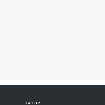
4 marzo, 2020
Acció del Bloc Rosa de Foc
DDHH
,
Conflictos Sociales
,
Política
,
Nacional
TWITTER