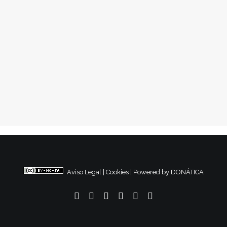
Día mundial de los
Refugiados
Conflictos Sociales
,
Migraciones
,
Nacional
1
2
3
Aviso Legal
|
Cookies
|
Powered by DONÁTICA