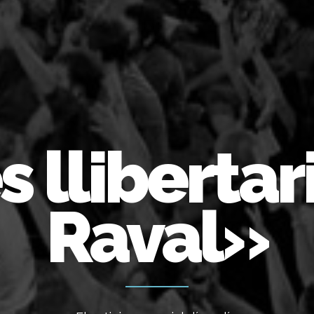
 llibertar
Raval»