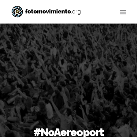
Buscar
#NoAereoport