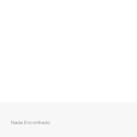
Manifestación
El activismo social día a día.
Buscar
Nada Encontrado.