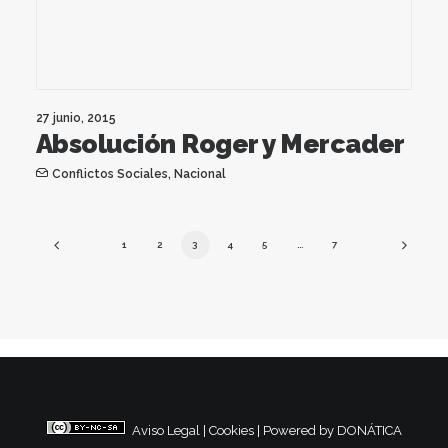
27 junio, 2015
Absolución Roger y Mercader
Conflictos Sociales
,
Nacional
1
2
3
4
5
…
7
Aviso Legal
|
Cookies
|
Powered by DONÁTICA