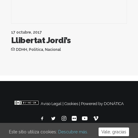
17 octubre, 2017
Llibertat Jordi’s
DDHH
,
Política
,
Nacional
Aviso Legal
|
Cookies
|
Powered by DONÁTICA
Este sitio utiliza cookies:
Descubre más.
Vale, gracias