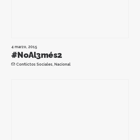
4 marzo, 2015
‪#‎NoAl3més2‬
Conflictos Sociales
,
Nacional