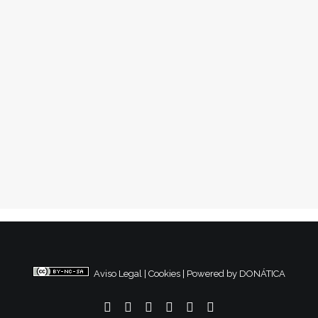
27 junio, 2018
Concierto StopBalasdeGoma
Eventos
,
Conflictos Sociales
,
Nacional
Aviso Legal
|
Cookies
|
Powered by DONÁTICA