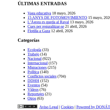
ÚLTIMAS ENTRADAS
Vaga educativa
18 mayo, 2026
15 ANYS DE FOTOMOVIMIENTO
15 mayo, 202
L’Àgora es queda al Raval
13 mayo, 2026
Cues per reguralitzar-se
21 abril, 2026
Flotilla a Gaza
12 abril, 2026
Categorías
Ecología
(33)
Trabajo
(14)
Nacional
(922)
Internacional
(157)
Migraciones
(215)
Política
(140)
Conflictos sociales
(704)
DDHH
(152)
Eventos
(54)
Vídeos
(76)
Reportajes
(21)
Otros
(63)
Aviso Legal
|
Cookies
|
Powered by DONÁ